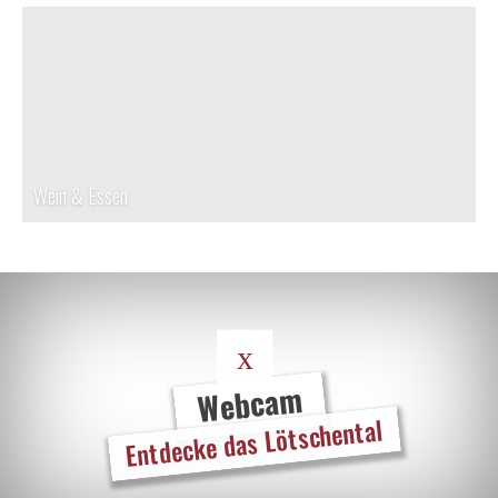
Wein & Essen
Webcam
Entdecke das Lötschental