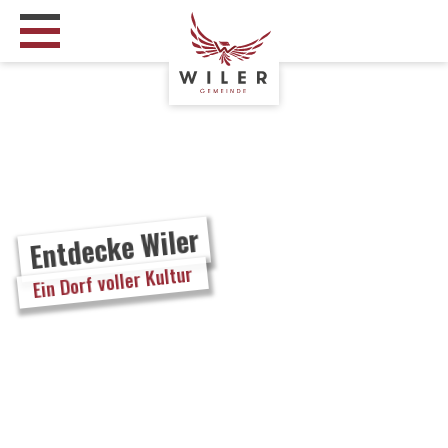
Entdecke Wiler
Ein Dorf voller Kultur
Wanderparadies
Skiparadies