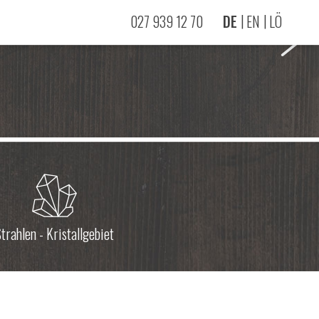
027 939 12 70
DE
EN
LÖ
trahlen - Kristallgebiet