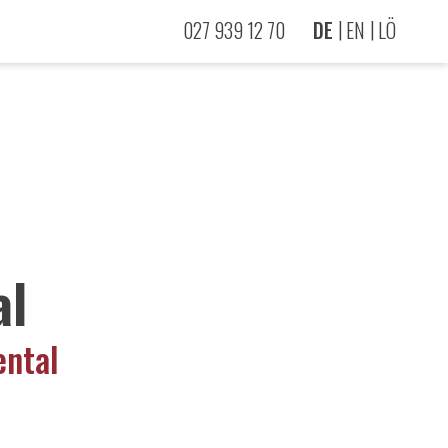
027 939 12 70
DE
EN
LÖ
al
ental